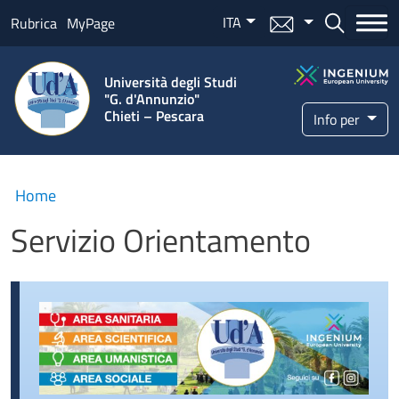
Salta al contenuto principale
ITA
Menu mail
Bottone ce
Rubrica
MyPage
Università degli Studi
"G. d'Annunzio"
Chieti – Pescara
Info per
Home
Servizio Orientamento