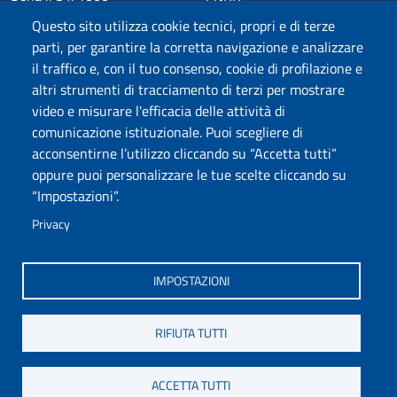
Phishing
Alumni
Questo sito utilizza cookie tecnici, propri e di terze
Privacy
Sede di Chieti
parti, per garantire la corretta navigazione e analizzare
il traffico e, con il tuo consenso, cookie di profilazione e
Sede di Pescara
altri strumenti di tracciamento di terzi per mostrare
Credits
video e misurare l'efficacia delle attività di
comunicazione istituzionale. Puoi scegliere di
acconsentirne l’utilizzo cliccando su “Accetta tutti”
Wi-Fi di Ateneo
App
oppure puoi personalizzare le tue scelte cliccando su
SPID
Whistleblowing
“Impostazioni”.
Privacy
Coro di Ateneo
Circolo Ricreativo Dannunziano
Museo Universitario
Fondazione Università "d'Annunzio"
IMPOSTAZIONI
RIFIUTA TUTTI
COPYRIGHT © 2024. ALL RIGHTS RESERVED - UNIVERSITÀ DEGLI STUDI
GABRIELE D'ANNUNZIO – CHIETI-PESCARA
ACCETTA TUTTI