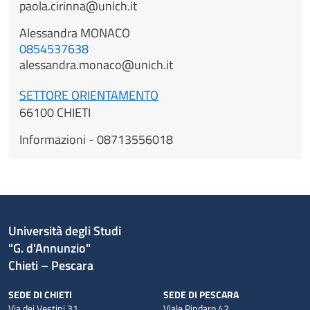
paola.cirinna@unich.it
Alessandra
MONACO
0854537638
alessandra.monaco@unich.it
SETTORE ORIENTAMENTO
66100 CHIETI
Informazioni - 08713556018
Università degli Studi
"G. d'Annunzio"
Chieti – Pescara
SEDE DI CHIETI
SEDE DI PESCARA
Via dei Vestini,31
Viale Pindaro,42