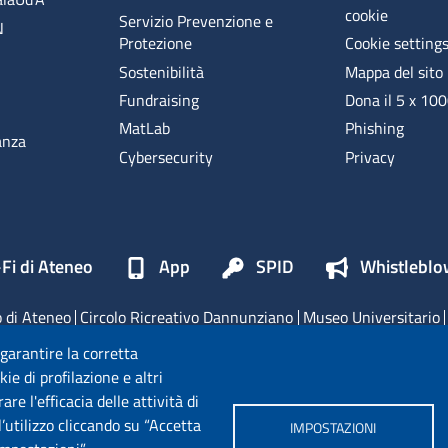
cookie
Servizio Prevenzione e
N
Protezione
Cookie setting
Sostenibilità
Mappa del sito
Fundraising
Dona il 5 x 10
MatLab
Phishing
anza
Cybersecurity
Privacy
Fi di Ateneo
App
SPID
Whistleblo
 di Ateneo
Circolo Ricreativo Dannunziano
Museo Universitario
Fondazione Università "d'Annunzio"
 garantire la corretta
ie di profilazione e altri
e l'efficacia delle attività di
’utilizzo cliccando su “Accetta
IMPOSTAZIONI