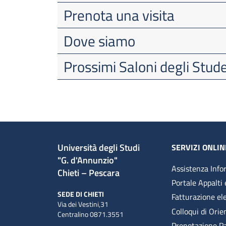
Prenota una visita
Dove siamo
Prossimi Saloni degli Stud
Università degli Studi
SERVIZI ONLIN
"G. d'Annunzio"
Assistenza Info
Chieti – Pescara
Portale Appalti 
SEDE DI CHIETI
Fatturazione el
Via dei Vestini,31
Colloqui di Ori
Centralino 0871.3551
Prenotazione P