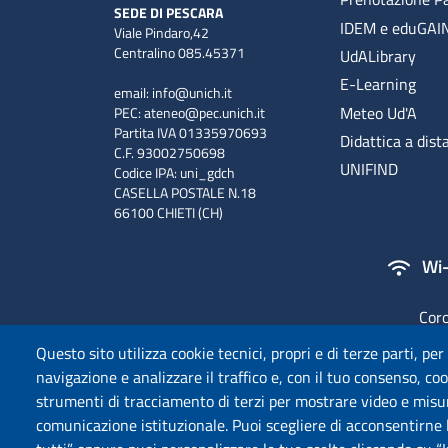
SEDE DI PESCARA
IDEM e eduGAI
Viale Pindaro,42
Centralino 085.45371
UdALibrary
E-Learning
email:
info@unich.it
Meteo Ud'A
PEC:
ateneo@pec.unich.it
Partita IVA 01335970693
Didattica a dist
C.F. 93002750698
UNIFIND
Codice IPA: uni_gdch
CASELLA POSTALE N.18
66100 CHIETI (CH)
Wi-
Coro
Questo sito utilizza cookie tecnici, propri e di terze parti, per
navigazione e analizzare il traffico e, con il tuo consenso, cook
strumenti di tracciamento di terzi per mostrare video e misurar
comunicazione istituzionale. Puoi scegliere di acconsentirne l