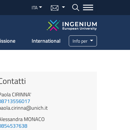
Menu mail
ITA
Bottone cerca
issione
International
Info per
Contatti
Paola
CIRINNA'
08713556017
paola.cirinna@unich.it
Alessandra
MONACO
0854537638