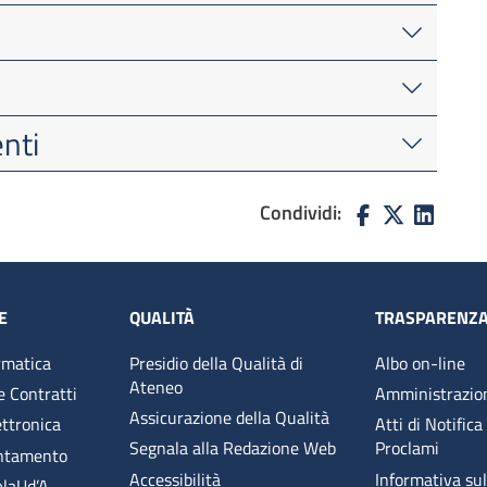
enti
Condividi:
E
QUALITÀ
TRASPARENZ
rmatica
Presidio della Qualità di
Albo on-line
Ateneo
e Contratti
Amministrazio
Assicurazione della Qualità
ettronica
Atti di Notifica
Segnala alla Redazione Web
Proclami
entamento
Accessibilità
Informativa sull
alaUd’A